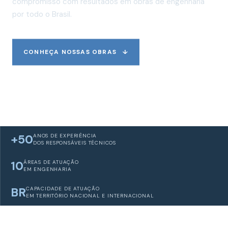
compromisso com resultados em obras de engenharia
por todo o Brasil.
CONHEÇA NOSSAS OBRAS
↓
SOBRE A SCC
↗
+50
ANOS DE EXPERIÊNCIA
DOS RESPONSÁVEIS TÉCNICOS
10
ÁREAS DE ATUAÇÃO
EM ENGENHARIA
BR
CAPACIDADE DE ATUAÇÃO
EM TERRITÓRIO NACIONAL E INTERNACIONAL