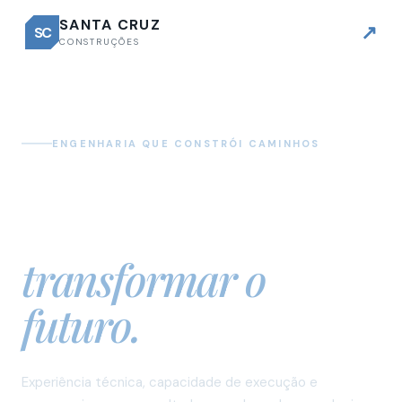
SANTA CRUZ
↗
SC
CONSTRUÇÕES
ENGENHARIA QUE CONSTRÓI CAMINHOS
Infraestrutura
para
transformar o
futuro.
Experiência técnica, capacidade de execução e